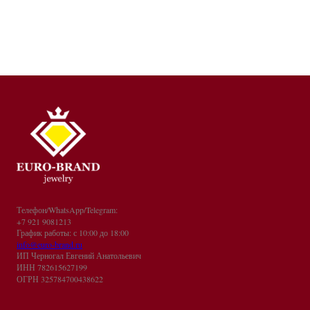
Телефон/WhatsApp/Telegram:
+7 921 9081213
График работы: с 10:00 до 18:00
info@euro-brand.ru
ИП Черногал Евгений Анатольевич
ИНН 782615627199
ОГРН 325784700438622