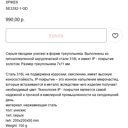
SPIKES
SE3292-1-GD
990,00
р.
Купить
Серьги-гвоздики унисекс в форме треугольника. Выполнены из
гипоаллергенной хирургической стали 316L и имеет IP - покрытие
золотом. Размер треугольника 7х11 мм.
Сталь 316L не подвержена коррозии, окислению, имеет высокую
износостойкость. IP-покрытие – это ионное напыление микрочастиц,
которые встраиваются в металл, вследствие чего изделие получает
необходимый цвет. Технология IP - покрытия является самой
надежной и прочной в ювелирной промышленности на сегодняшний
день.
материал: нержавеющая сталь
пол: унисекс
тип: серьги
lwh: 200x200x50 mm
Weight: 100 g