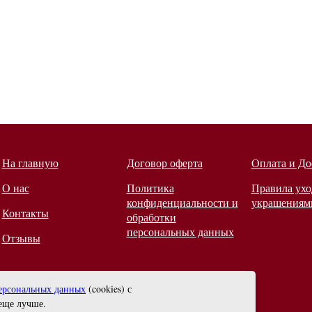
На главную
Договор оферта
Оплата и До
О нас
Политика
Правила ухо
конфиденциальности и
украшениям
Контакты
обработки
персональных данных
Отзывы
ерсональных данных
(cookies) с
еще лучше.