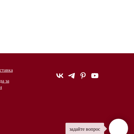
ставка
да за
и
задайте вопрос