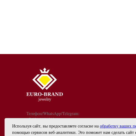
Телефон/WhatsApp/Telegram:
+7 921 9081213
График работы: с 10:00 до 18:00
Используя сайт, вы предоставляете согласие на
обработку ваших п
info@euro-brand.ru
помощью сервисов веб-аналитики. Это поможет нам сделать сайт 