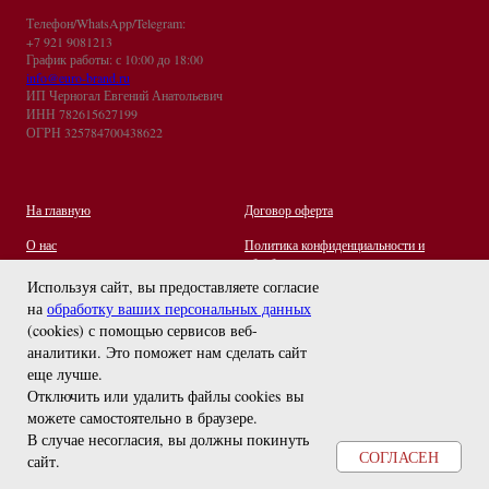
Телефон/WhatsApp/Telegram:
+7 921 9081213
График работы: с 10:00 до 18:00
info@euro-brand.ru
ИП Черногал Евгений Анатольевич
ИНН 782615627199
ОГРН 325784700438622
На главную
Договор оферта
О нас
Политика конфиденциальности и
обработки персональных данных
Контакты
Используя сайт, вы предоставляете согласие
на
обработку ваших персональных данных
Отзывы
(cookies) с помощью сервисов веб-
Оплата и Доставка
задайте вопрос
аналитики. Это поможет нам сделать сайт
Правила ухода за украшениями
еще лучше.
Отключить или удалить файлы cookies вы
можете самостоятельно в браузере
.
В случае несогласия, вы должны покинуть
СОГЛАСЕН
сайт.