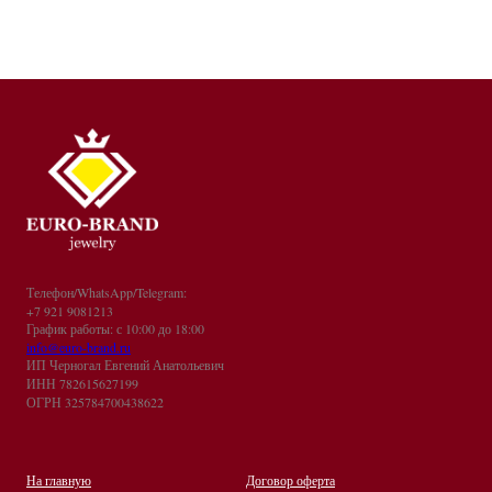
Телефон/WhatsApp/Telegram:
+7 921 9081213
График работы: с 10:00 до 18:00
info@euro-brand.ru
ИП Черногал Евгений Анатольевич
ИНН 782615627199
ОГРН 325784700438622
На главную
Договор оферта