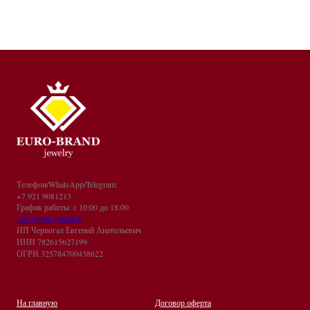
Телефон/WhatsApp/Telegram:
+7 921 9081213
График работы: с 10:00 до 18:00
info@euro-brand.ru
ИП Черногал Евгений Анатольевич
ИНН 782615627199
ОГРН 325784700438622
На главную
Договор оферта