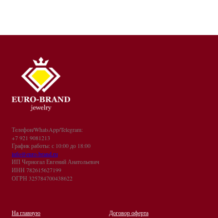
Телефон/WhatsApp/Telegram:
+7 921 9081213
График работы: с 10:00 до 18:00
info@euro-brand.ru
ИП Черногал Евгений Анатольевич
ИНН 782615627199
ОГРН 325784700438622
На главную
Договор оферта