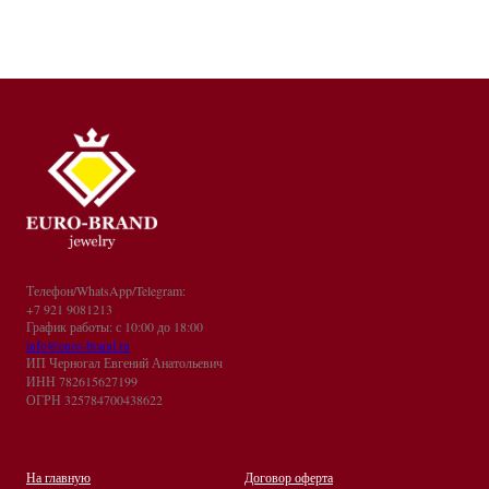
Телефон/WhatsApp/Telegram:
+7 921 9081213
График работы: с 10:00 до 18:00
info@euro-brand.ru
ИП Черногал Евгений Анатольевич
ИНН 782615627199
ОГРН 325784700438622
На главную
Договор оферта