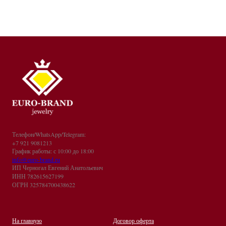
Телефон/WhatsApp/Telegram:
+7 921 9081213
График работы: с 10:00 до 18:00
info@euro-brand.ru
ИП Черногал Евгений Анатольевич
ИНН 782615627199
ОГРН 325784700438622
На главную
Договор оферта