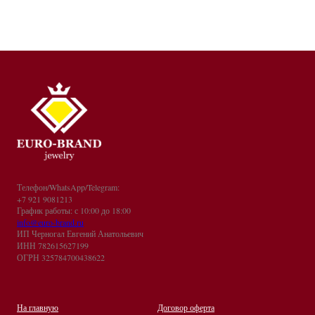
Телефон/WhatsApp/Telegram:
+7 921 9081213
График работы: с 10:00 до 18:00
info@euro-brand.ru
ИП Черногал Евгений Анатольевич
ИНН 782615627199
ОГРН 325784700438622
На главную
Договор оферта