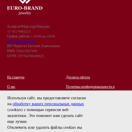
Телефон/WhatsApp/Telegram:
+7 921 9081213
График работы: с 10:00 до 18:00
info@euro-brand.ru
ИП Черногал Евгений Анатольевич
ИНН 782615627199
ОГРН 325784700438622
На главную
Договор оферта
О нас
Политика конфиденциальности и
обработки персональных данных
Контакты
Используя сайт, вы предоставляете согласие
на
обработку ваших персональных данных
Отзывы
(cookies) с помощью сервисов веб-
Оплата и Доставка
задайте вопрос
аналитики. Это поможет нам сделать сайт
Правила ухода за украшениями
еще лучше.
Отключить или удалить файлы cookies вы