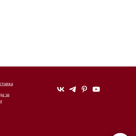
ставка
да за
и