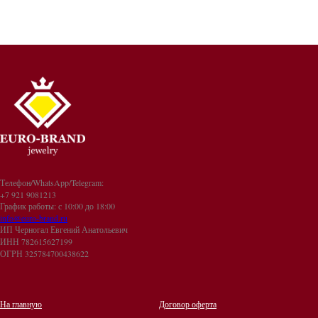
Телефон/WhatsApp/Telegram:
+7 921 9081213
График работы: с 10:00 до 18:00
info@euro-brand.ru
ИП Черногал Евгений Анатольевич
ИНН 782615627199
ОГРН 325784700438622
На главную
Договор оферта