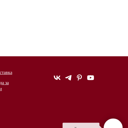
ставка
да за
и