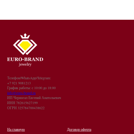
Телефон/WhatsApp/Telegram:
+7 921 9081213
График работы: с 10:00 до 18:00
info@euro-brand.ru
ИП Черногал Евгений Анатольевич
ИНН 782615627199
ОГРН 325784700438622
На главную
Договор оферта