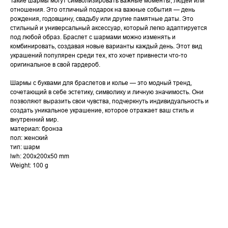
Такие шармы могут символизировать важные моменты, людей или
отношения. Это отличный подарок на важные события — день
рождения, годовщину, свадьбу или другие памятные даты. Это
стильный и универсальный аксессуар, который легко адаптируется
под любой образ. Браслет с шармами можно изменять и
комбинировать, создавая новые варианты каждый день. Этот вид
украшений популярен среди тех, кто хочет привнести что-то
оригинальное в свой гардероб.
Шармы с буквами для браслетов и колье — это модный тренд,
сочетающий в себе эстетику, символику и личную значимость. Они
позволяют выразить свои чувства, подчеркнуть индивидуальность и
создать уникальное украшение, которое отражает ваш стиль и
внутренний мир.
материал: бронза
пол: женский
тип: шарм
lwh: 200x200x50 mm
Weight: 100 g