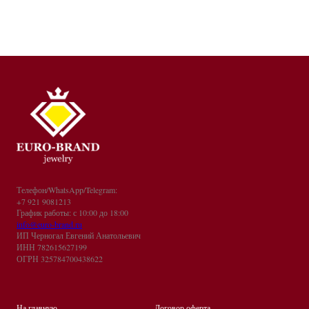
Телефон/WhatsApp/Telegram:
+7 921 9081213
График работы: с 10:00 до 18:00
info@euro-brand.ru
ИП Черногал Евгений Анатольевич
ИНН 782615627199
ОГРН 325784700438622
На главную
Договор оферта