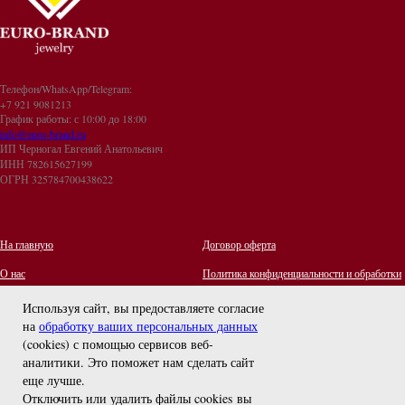
Телефон/WhatsApp/Telegram:
+7 921 9081213
График работы: с 10:00 до 18:00
info@euro-brand.ru
ИП Черногал Евгений Анатольевич
ИНН 782615627199
ОГРН 325784700438622
На главную
Договор оферта
О нас
Политика конфиденциальности и обработки
персональных данных
Контакты
Используя сайт, вы предоставляете согласие
на
обработку ваших персональных данных
Отзывы
(cookies) с помощью сервисов веб-
Оплата и Доставка
задайте вопрос
аналитики. Это поможет нам сделать сайт
Правила ухода за украшениями
еще лучше.
Отключить или удалить файлы cookies вы