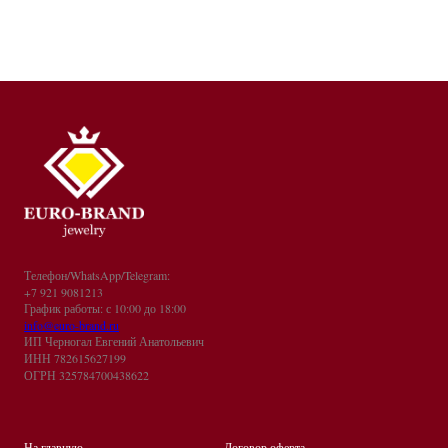
Телефон/WhatsApp/Telegram:
+7 921 9081213
График работы: с 10:00 до 18:00
info@euro-brand.ru
ИП Черногал Евгений Анатольевич
ИНН 782615627199
ОГРН 325784700438622
На главную
Договор оферта