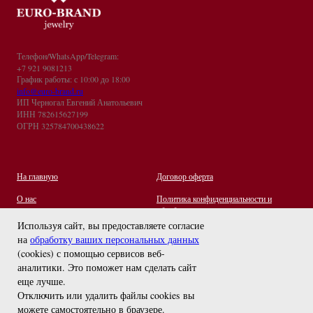
Телефон/WhatsApp/Telegram:
+7 921 9081213
График работы: с 10:00 до 18:00
info@euro-brand.ru
ИП Черногал Евгений Анатольевич
ИНН 782615627199
ОГРН 325784700438622
На главную
Договор оферта
О нас
Политика конфиденциальности и
обработки персональных данных
Контакты
Используя сайт, вы предоставляете согласие
на
обработку ваших персональных данных
Отзывы
(cookies) с помощью сервисов веб-
Оплата и Доставка
задайте вопрос
аналитики. Это поможет нам сделать сайт
Правила ухода за украшениями
еще лучше.
Отключить или удалить файлы cookies вы
можете самостоятельно в браузере
.