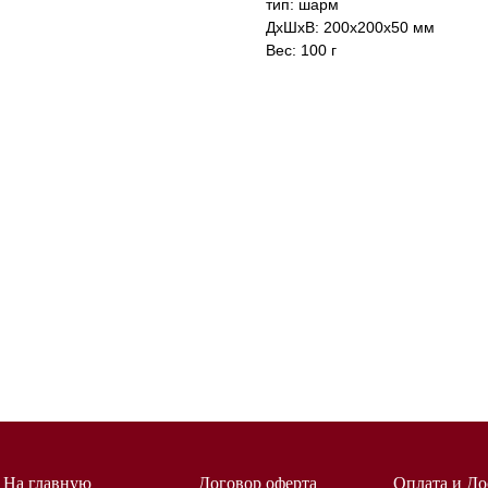
тип: шарм
ДxШxВ: 200x200x50 мм
Вес: 100 г
На главную
Договор оферта
Оплата и До