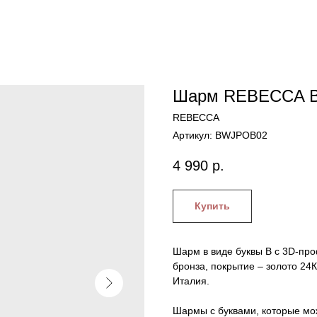
Шарм REBECCA B
REBECCA
Артикул:
BWJPOB02
4 990
р.
Купить
Шарм в виде буквы B с 3D-пр
бронза, покрытие – золото 24
Италия.
Шармы с буквами, которые мож