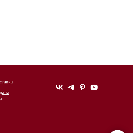
ставка
да за
и