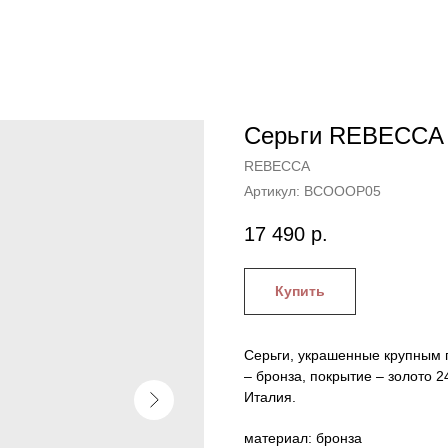
Серьги REBECCA 
REBECCA
Артикул:
BCOOOP05
17 490
р.
Купить
Серьги, украшенные крупным 
– бронза, покрытие – золото 
Италия.
материал: бронза