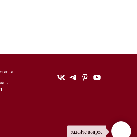
ставка
да за
и
задайте вопрос