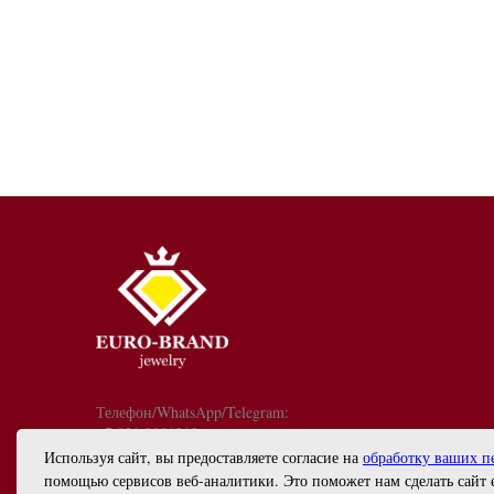
Телефон/WhatsApp/Telegram:
+7 921 9081213
График работы: с 10:00 до 18:00
Используя сайт, вы предоставляете согласие на
обработку ваших п
info@euro-brand.ru
помощью сервисов веб-аналитики. Это поможет нам сделать сайт 