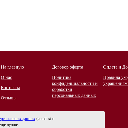
На главную
Договор оферта
Оплата и До
О нас
Политика
Правила ухо
конфиденциальности и
украшениям
Контакты
обработки
персональных данных
Отзывы
ерсональных данных
(cookies) с
еще лучше.