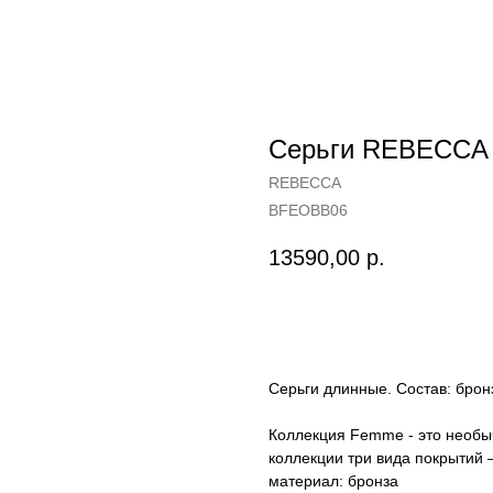
Серьги REBECCA
REBECCA
BFEOBB06
13590,00
р.
Купить
Серьги длинные. Состав: брон
Коллекция Femme - это необыч
коллекции три вида покрытий 
материал: бронза