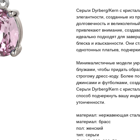
Серьги Dyrberg/Kern с кристал
элегантности, созданные из п
долговечность и великолепны
привлекают внимание, создава
идеально подходят для заверш
блеска и изысканности. Они с
однотонных платьев, подчерки
Минималистичные модели укр
блузками, чтобы придать обра
строгому дресс-коду. Более п
джинсами и футболками, созд
Серьги Dyrberg/Kern с кристал
способ подчеркнуть вашу инди
утонченности.
материал: нержавеющая стал
материал: брасс
пол: женский
тип: серьги