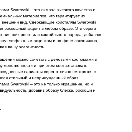
лами Swarovski – это символ высокого качества и
ремиальных материалов, что гарантирует их
й внешний вид. Сверкающие кристаллы Swarovski
я роскошный акцент в любом образе. Эти серьги
ения вечернего или коктейльного наряда, добавляя
танут эффектным акцентом и на фоне лаконичных,
вая вашу элегантность.
ашений можно сочетать с деловыми костюмами и
зу женственности и при этом соответствовать
овседневные варианты серег отлично смотрятся с
авая стильный и непринужденный образ.
лами Swarovski – это не только украшение, но и
видуальность, добавив образу блеска, роскоши и
ь