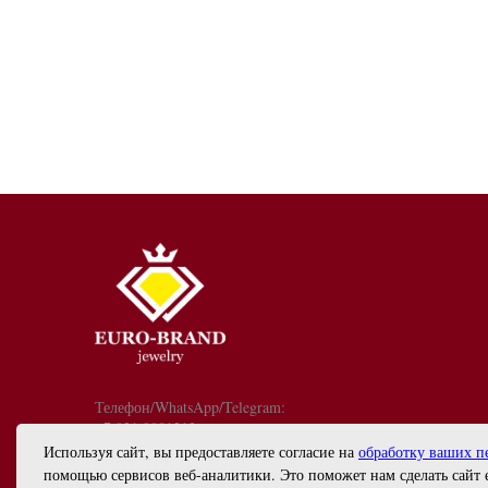
Телефон/WhatsApp/Telegram:
+7 921 9081213
График работы: с 10:00 до 18:00
Используя сайт, вы предоставляете согласие на
обработку ваших п
info@euro-brand.ru
помощью сервисов веб-аналитики. Это поможет нам сделать сайт 