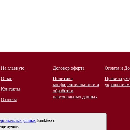
На главную
Договор оферта
Оплата и До
О нас
Политика
Правила ухо
конфиденциальности и
украшениям
Контакты
обработки
персональных данных
Отзывы
ерсональных данных
(cookies) с
еще лучше.