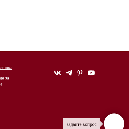
ставка
да за
и
задайте вопрос