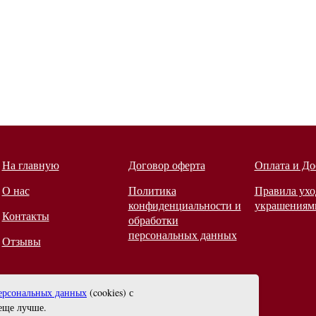
На главную
Договор оферта
Оплата и До
О нас
Политика
Правила ухо
конфиденциальности и
украшениям
Контакты
обработки
персональных данных
Отзывы
ерсональных данных
(cookies) с
еще лучше.