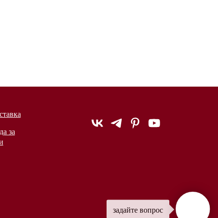
ставка
да за
и
задайте вопрос