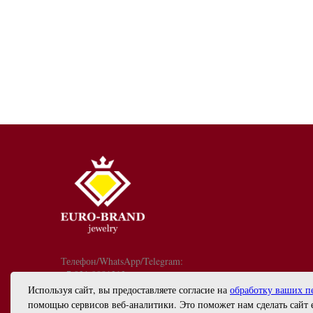
Телефон/WhatsApp/Telegram:
+7 921 9081213
График работы: с 10:00 до 18:00
Используя сайт, вы предоставляете согласие на
обработку ваших п
info@euro-brand.ru
помощью сервисов веб-аналитики. Это поможет нам сделать сайт 