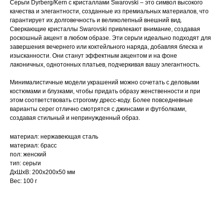
Серьги Dyrberg/Kern с кристаллами Swarovski – это символ высокого
качества и элегантности, созданные из премиальных материалов, что
гарантирует их долговечность и великолепный внешний вид.
Сверкающие кристаллы Swarovski привлекают внимание, создавая
роскошный акцент в любом образе. Эти серьги идеально подходят для
завершения вечернего или коктейльного наряда, добавляя блеска и
изысканности. Они станут эффектным акцентом и на фоне
лаконичных, однотонных платьев, подчеркивая вашу элегантность.
Минималистичные модели украшений можно сочетать с деловыми
костюмами и блузками, чтобы придать образу женственности и при
этом соответствовать строгому дресс-коду. Более повседневные
варианты серег отлично смотрятся с джинсами и футболками,
создавая стильный и непринужденный образ.
материал: нержавеющая сталь
материал: брасс
пол: женский
тип: серьги
ДxШxВ: 200x200x50 мм
Вес: 100 г