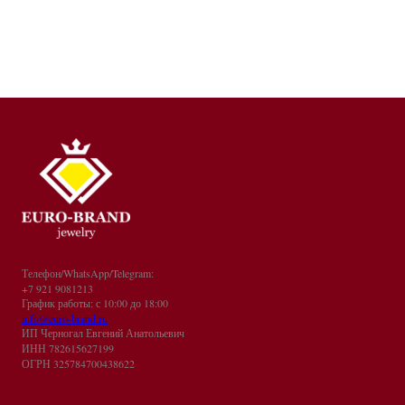
Телефон/WhatsApp/Telegram:
+7 921 9081213
График работы: с 10:00 до 18:00
info@euro-brand.ru
ИП Черногал Евгений Анатольевич
ИНН 782615627199
ОГРН 325784700438622