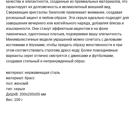
качества и элегантности, созданные из премиальных материалов, что
гарантирует их долговечность и великолепный внешний вид.
Сверкающие кристаллы Swarovski привлекают внимание, создавая
роскошный акцент в любом образе. Эти серьги идеально подходят для
завершения вечернего или коктейльного наряда, добавляя блеска и
изысканности. Они станут эффектным акцентом и на фоне
лаконичных, однотонных платьев, подчеркивая вашу элегантность.
Минималистичные модели украшений можно сочетать с деловыми
костюмами и блузками, чтобы придать образу женственности и при
этом соответствовать строгому дресс-коду. Более повседневные
варианты серег отлично смотрятся с джинсами и футболками,
создавая стильный и непринужденный образ.
материал: нержавеющая сталь
материал: брасс
пол: женский
тип: серьги
ДxШxВ: 200x200x50 мм
Вес: 100 г