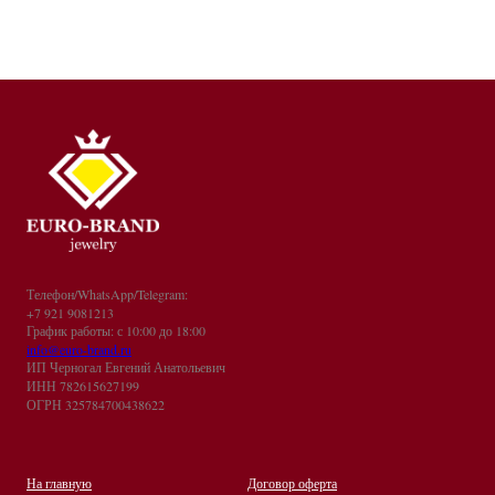
Телефон/WhatsApp/Telegram:
+7 921 9081213
График работы: с 10:00 до 18:00
info@euro-brand.ru
ИП Черногал Евгений Анатольевич
ИНН 782615627199
ОГРН 325784700438622
На главную
Договор оферта