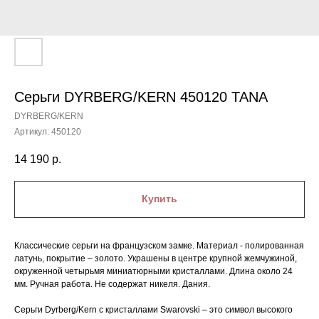
Серьги DYRBERG/KERN 450120 TANA
DYRBERG/KERN
Артикул:
450120
14 190
р.
Купить
Классические серьги на французском замке. Материал - полированная
латунь, покрытие – золото. Украшены в центре крупной жемчужиной,
окруженной четырьмя миниатюрными кристаллами. Длина около 24
мм. Ручная работа. Не содержат никеля. Дания.
Серьги Dyrberg/Kern с кристаллами Swarovski – это символ высокого