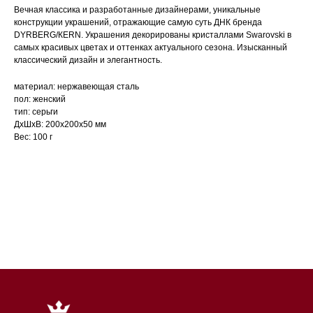
Вечная классика и разработанные дизайнерами, уникальные
конструкции украшений, отражающие самую суть ДНК бренда
DYRBERG/КERN. Украшения декорированы кристаллами Swarovski в
самых красивых цветах и оттенках актуального сезона. Изысканный
классический дизайн и элегантность.
материал: нержавеющая сталь
пол: женский
тип: серьги
ДxШxВ: 200x200x50 мм
Вес: 100 г