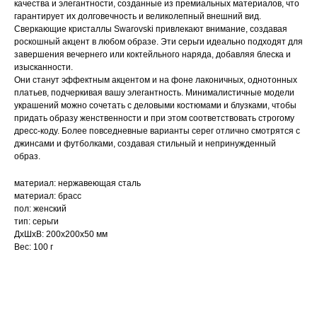
качества и элегантности, созданные из премиальных материалов, что
гарантирует их долговечность и великолепный внешний вид.
Сверкающие кристаллы Swarovski привлекают внимание, создавая
роскошный акцент в любом образе. Эти серьги идеально подходят для
завершения вечернего или коктейльного наряда, добавляя блеска и
изысканности.
Они станут эффектным акцентом и на фоне лаконичных, однотонных
платьев, подчеркивая вашу элегантность. Минималистичные модели
украшений можно сочетать с деловыми костюмами и блузками, чтобы
придать образу женственности и при этом соответствовать строгому
дресс-коду. Более повседневные варианты серег отлично смотрятся с
джинсами и футболками, создавая стильный и непринужденный
образ.
материал: нержавеющая сталь
материал: брасс
пол: женский
тип: серьги
ДxШxВ: 200x200x50 мм
Вес: 100 г