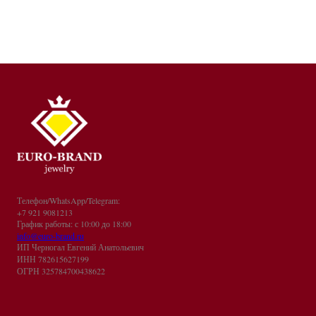
Телефон/WhatsApp/Telegram:
+7 921 9081213
График работы: с 10:00 до 18:00
info@euro-brand.ru
ИП Черногал Евгений Анатольевич
ИНН 782615627199
ОГРН 325784700438622