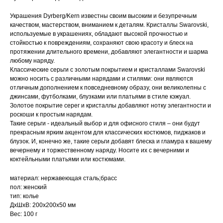
Украшения Dyrberg/Kern известны своим высоким и безупречным
качеством, мастерством, вниманием к деталям. Кристаллы Swarovski,
используемые в украшениях, обладают высокой прочностью и
стойкостью к повреждениям, сохраняют свою красоту и блеск на
протяжении длительного времени, добавляют элегантности и шарма
любому наряду.
Классические серьги с золотым покрытием и кристаллами Swarovski
можно носить с различными нарядами и стилями: они являются
отличным дополнением к повседневному образу, они великолепны с
джинсами, футболками, блузками или платьями в стиле кэжуал.
Золотое покрытие серег и кристаллы добавляют нотку элегантности и
роскоши к простым нарядам.
Такие серьги - идеальный выбор и для офисного стиля – они будут
прекрасным ярким акцентом для классических костюмов, пиджаков и
блузок. И, конечно же, такие серьги добавят блеска и гламура к вашему
вечернему и торжественному наряду. Носите их с вечерними и
коктейльными платьями или костюмами.
материал: нержавеющая сталь;брасс
пол: женский
тип: колье
ДxШxВ: 200x200x50 мм
Вес: 100 г