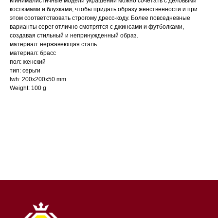
Минималистичные модели украшений можно сочетать с деловыми
костюмами и блузками, чтобы придать образу женственности и при
этом соответствовать строгому дресс-коду. Более повседневные
варианты серег отлично смотрятся с джинсами и футболками,
создавая стильный и непринужденный образ.
материал: нержавеющая сталь
материал: брасс
пол: женский
тип: серьги
lwh: 200x200x50 mm
Weight: 100 g