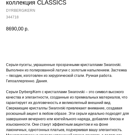
коллекция CLASSICS
DYRBERG/KERN
344718
8690,00
р.
Купить
Серьги-пусеты, украшенные прозрачными кристаллами Swarovski.
Выполнен из полированной латуни c золотым напылением. Застежка
– гвоздик, изготовлен из хирургической стали. Ручная работа.
Гипоаллергенно. Дания.
Серьги Dyrberg/Kern с кристаллами Swarovski – это символ высокого
качества и элегантности, созданные из премиальных материалов, что
гарантирует их долговечность и великолепный внешний вид.
Сверкающие кристаллы Swarovski привлекают внимание, создавая
роскошный акцент в любом образе. Эти серьги идеально подходят для
завершения вечернего или коктейльного наряда, добавляя блеска и
изысканности. Они станут эффектным акцентом и на фоне
лаконичных, однотонных платьев, подчеркивая вашу элегантность.