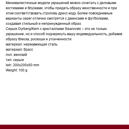
Минималистичные модели украшений можно сочетать с деловыми
костюмами и блузками, чтобы придать образу женственности и при
этом соответствовать строгому дресс-коду. Более повседневные
варианты серег отлично смотрятся с джинсами и футболками,
создавая стильный и непринужденный образ.
Серьги Dyrberg/Kern с кристаллами Swarovski – это не только
украшение, но и способ подчеркнуть вашу индивидуальность, добавив
образу блеска, роскоши и утонченности.
материал: нержавеющая сталь
материал: брасс
пол: женский
тип: серьги
lwh: 200x200x50 mm
Weight: 100 g