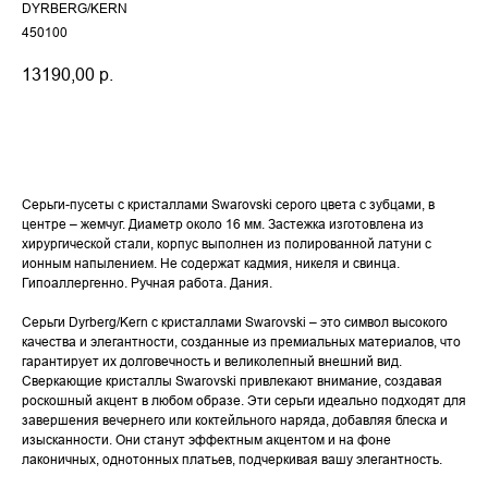
DYRBERG/KERN
450100
13190,00
р.
Купить
Серьги-пусеты с кристаллами Swarovski серого цвета с зубцами, в
центре – жемчуг. Диаметр около 16 мм. Застежка изготовлена из
хирургической стали, корпус выполнен из полированной латуни с
ионным напылением. Не содержат кадмия, никеля и свинца.
Гипоаллергенно. Ручная работа. Дания.
Серьги Dyrberg/Kern с кристаллами Swarovski – это символ высокого
качества и элегантности, созданные из премиальных материалов, что
гарантирует их долговечность и великолепный внешний вид.
Сверкающие кристаллы Swarovski привлекают внимание, создавая
роскошный акцент в любом образе. Эти серьги идеально подходят для
завершения вечернего или коктейльного наряда, добавляя блеска и
изысканности. Они станут эффектным акцентом и на фоне
лаконичных, однотонных платьев, подчеркивая вашу элегантность.