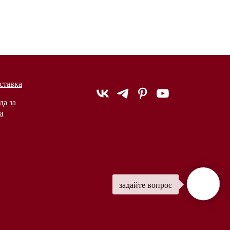
ставка
да за
и
задайте вопрос