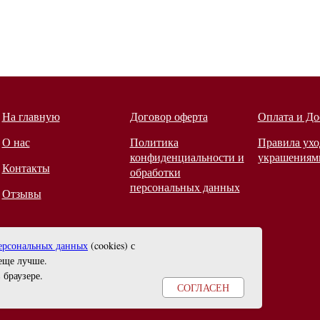
На главную
Договор оферта
Оплата и До
О нас
Политика
Правила ухо
конфиденциальности и
украшениям
Контакты
обработки
персональных данных
Отзывы
ерсональных данных
(cookies) с
еще лучше.
 браузере
.
СОГЛАСЕН