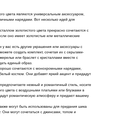
ого цвета являются универсальным аксессуаром,
личными нарядами. Вот несколько идей для
исталлом золотистого цвета прекрасно сочетаются с
если оно имеет золотистые или металлические
 у вас есть другие украшения или аксессуары с
можете создать комплект, сочетая их с серьгами-
жерелье или браслет с кристаллами вместе с
дать единый образ.
хорошо сочетаются с монохромными нарядами,
 белый костюм. Они добавят яркий акцент и придадут
 предпочитаете нежный и романтичный стиль, носите
ого цвета с воздушными платьями или блузками в
здадут романтическую атмосферу и придают вашему
акже могут быть использованы для придания шика
 Они могут сочетаться с джинсами, топом и