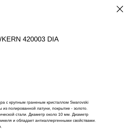
KERN 420003 DIA
ера с крупным граненым кристаллом Swarovski
ы из полированной латуни, покрытие - золото.
гической стали. Диаметр около 10 мм. Диаметр
никеля и обладает антиаллергенными свойствами.
.