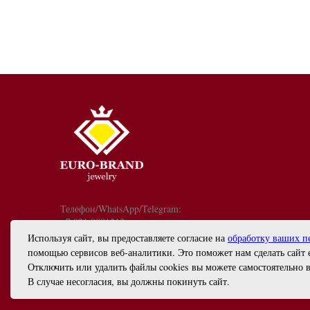
Телефон/WhatsApp/Telegram:
+7 921 9081213
График работы: с 10:00 до 18:00
Используя сайт, вы предоставляете согласие на
обработку ваших п
info@euro-brand.ru
помощью сервисов веб-аналитики. Это поможет нам сделать сайт 
ИП Черногал Евгений Анатольевич
Отключить или удалить файлы cookies вы можете самостоятельно в
ИНН 782615627199
В случае несогласия, вы должны покинуть сайт.
ОГРН 325784700438622