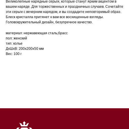
Великолепные нарядные серьги, которые станут ярким акцентом в
вашем наряде. Для торжественных и праздничных случаев. Сочетайте
эти серьги с вечерним нарядом, и вы создадите неповторимый образ.
Блеск кристалла притянет к вам все восхищенные взгляды.
Головокружительный дизайн, безупречное качество.
материал: нержавеющая сталь;брасс
пол: женский
тип: колье
ДxШxВ: 200x200x50 мм
Вес: 100 г