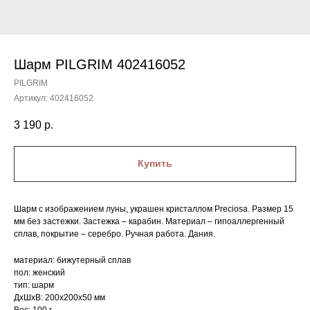
Шарм PILGRIM 402416052
PILGRIM
Артикул:
402416052
3 190
р.
Купить
Шарм с изображением луны, украшен кристаллом Preciosa. Размер 15
мм без застежки. Застежка – карабин. Материал – гипоаллергенный
сплав, покрытие – серебро. Ручная работа. Дания.
материал: бижутерный сплав
пол: женский
тип: шарм
ДxШxВ: 200x200x50 мм
Вес: 100 г