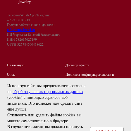
Телефон/WhatsApp/Telegram:
+7 921 9081213
График работы: с 10:00 до 18:00
info@euro-brand.ru
ИП Черногал Евгений Анатольевич
ИНН 782615627199
ОГРН 325784700438622
На главную
Договор оферта
О нас
Политика конфиденциальности и
обработки персональных данных
Контакты
Используя сайт, вы предоставляете согласие
на
обработку ваших персональных данных
Отзывы
(cookies) с помощью сервисов веб-
Оплата и Доставка
задайте вопрос
аналитики. Это поможет нам сделать сайт
Правила ухода за украшениями
еще лучше.
Отключить или удалить файлы cookies вы
можете самостоятельно в браузере
.
В случае несогласия, вы должны покинуть