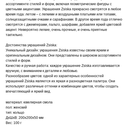
ассортименте стилей и форм, включая геометрические фигуры с
цветными акцентами. Украшения Zsiska прекрасно смотрятся в любое
время года: летом – с легкими и воздушными платьями или топами,
солнцезащитными очками и сарафанами. В другое время года отлично
смотрятся с джемперами, пальто, шарфами, добавляя яркий цветовой
акцент. Невероятно легкие, очень прочные, и очень приятные
тактильно.
Достоинства украшений Zsiska:
Уникальный дизайн: украшения Zsiska известны своим ярким и
оригинальным дизайном. Они представлены в широком ассортименте
стилей и форм.
Качество и ручная работа: каждое украшение Zsiska изготавливается
вручную, с вниманием к деталям и любовью.
Разнообразие цветов: одной из характерных особенностей
украшений Zsiska является их яркая и разноцветная палитра. Они
используют различные оттенки и комбинации цветов, чтобы создать
впечатляющий и яркий вид.
материал: ювелирная смола
пол: женский
тип: кольцо
ДxШxВ: 200x200x50 мм
Вес: 100 г