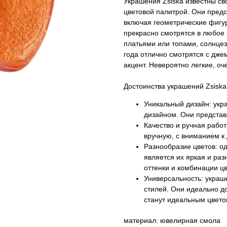
Украшения Zsiska известны с
цветовой палитрой. Они пред
включая геометрические фигу
прекрасно смотрятся в любое 
платьями или топами, солнце
года отлично смотрятся с дже
акцент. Невероятно легкие, оч
Достоинства украшений Zsiska
Уникальный дизайн: укр
дизайном. Они представ
Качество и ручная работ
вручную, с вниманием к
Разнообразие цветов: о
является их яркая и ра
оттенки и комбинации цв
Универсальность: украш
стилей. Они идеально д
станут идеальным цвето
материал: ювелирная смола