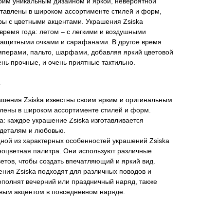
воим уникальным дизайном и яркой, невероятной
ставлены в широком ассортименте стилей и форм,
ры с цветными акцентами. Украшения Zsiska
время года: летом – с легкими и воздушными
защитными очками и сарафанами. В другое время
мперами, пальто, шарфами, добавляя яркий цветовой
ень прочные, и очень приятные тактильно.
:
ашения Zsiska известны своим ярким и оригинальным
лены в широком ассортименте стилей и форм.
а: каждое украшение Zsiska изготавливается
 деталям и любовью.
дной из характерных особенностей украшений Zsiska
зноцветная палитра. Они используют различные
етов, чтобы создать впечатляющий и яркий вид.
ения Zsiska подходят для различных поводов и
ополнят вечерний или праздничный наряд, также
вым акцентом в повседневном наряде.