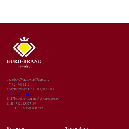
Телефон/WhatsApp/Telegram:
+7 921 9081213
График работы: с 10:00 до 18:00
info@euro-brand.ru
ИП Черногал Евгений Анатольевич
ИНН 782615627199
ОГРН 325784700438622
На главную
Договор оферта