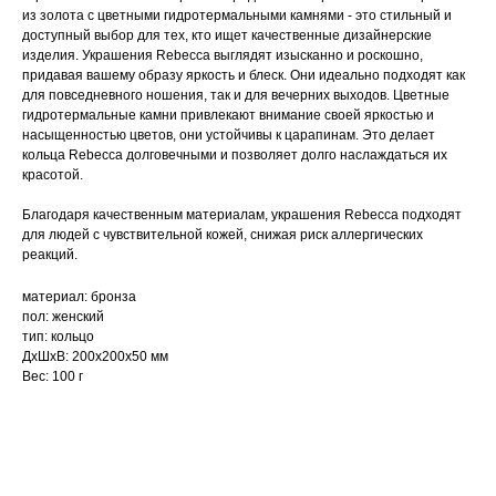
из золота с цветными гидротермальными камнями - это стильный и
доступный выбор для тех, кто ищет качественные дизайнерские
изделия. Украшения Rebecca выглядят изысканно и роскошно,
придавая вашему образу яркость и блеск. Они идеально подходят как
для повседневного ношения, так и для вечерних выходов. Цветные
гидротермальные камни привлекают внимание своей яркостью и
насыщенностью цветов, они устойчивы к царапинам. Это делает
кольца Rebecca долговечными и позволяет долго наслаждаться их
красотой.
Благодаря качественным материалам, украшения Rebecca подходят
для людей с чувствительной кожей, снижая риск аллергических
реакций.
материал: бронза
пол: женский
тип: кольцо
ДxШxВ: 200x200x50 мм
Вес: 100 г