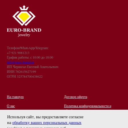
Телефон/WhatsApp/Telegram:
+7 921 9081213
График работы: с 10:00 до 18:00
info@euro-brand.ru
ИП Черногал Евгений Анатольевич
ИНН 782615627199
ОГРН 325784700438622
На главную
Договор оферта
О нас
Политика конфиденциальности и
обработки персональных данных
Контакты
Используя сайт, вы предоставляете согласие
на
обработку ваших персональных данных
Отзывы