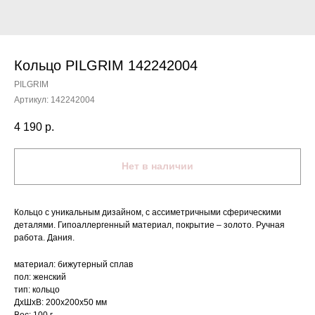
Кольцо PILGRIM 142242004
PILGRIM
Артикул:
142242004
4 190
р.
Нет в наличии
Кольцо с уникальным дизайном, с ассиметричными сферическими
деталями. Гипоаллергенный материал, покрытие – золото. Ручная
работа. Дания.
материал: бижутерный сплав
пол: женский
тип: кольцо
ДxШxВ: 200x200x50 мм
Вес: 100 г