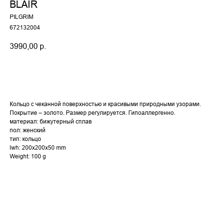
BLAIR
PILGRIM
672132004
3990,00
р.
Купить
Кольцо с чеканной поверхностью и красивыми природными узорами.
Покрытие – золото. Размер регулируется. Гипоаллергенно.
материал: бижутерный сплав
пол: женский
тип: кольцо
lwh: 200x200x50 mm
Weight: 100 g