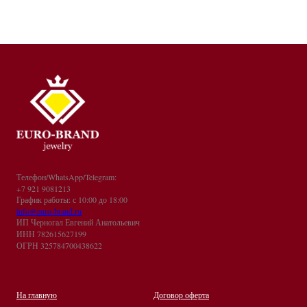
Телефон/WhatsApp/Telegram:
+7 921 9081213
График работы: с 10:00 до 18:00
info@euro-brand.ru
ИП Черногал Евгений Анатольевич
ИНН 782615627199
ОГРН 325784700438622
На главную
Договор оферта