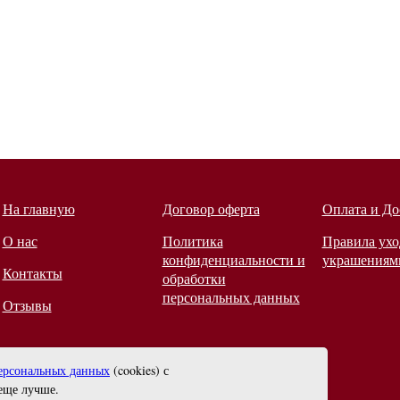
На главную
Договор оферта
Оплата и До
О нас
Политика
Правила ухо
конфиденциальности и
украшениям
Контакты
обработки
персональных данных
Отзывы
ерсональных данных
(cookies) с
еще лучше.