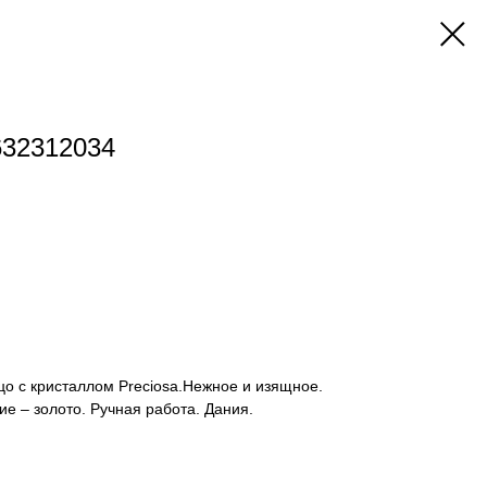
632312034
цо с кристаллом Preciosa.Нежное и изящное.
е – золото. Ручная работа. Дания.