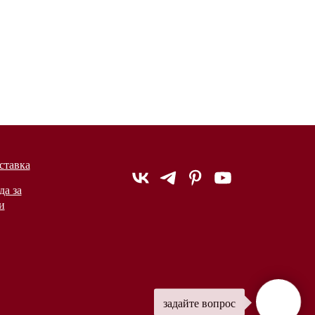
ставка
да за
и
задайте вопрос