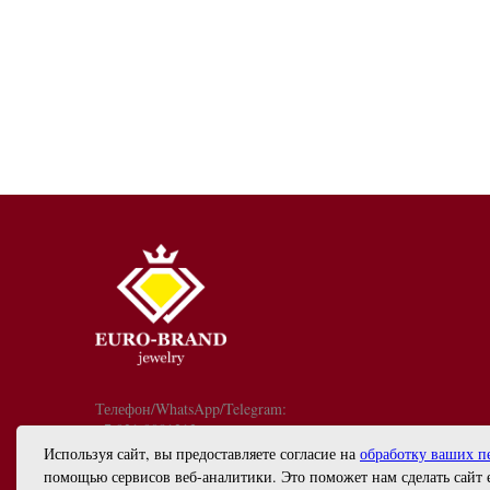
Телефон/WhatsApp/Telegram:
+7 921 9081213
График работы: с 10:00 до 18:00
Используя сайт, вы предоставляете согласие на
обработку ваших п
info@euro-brand.ru
помощью сервисов веб-аналитики. Это поможет нам сделать сайт 