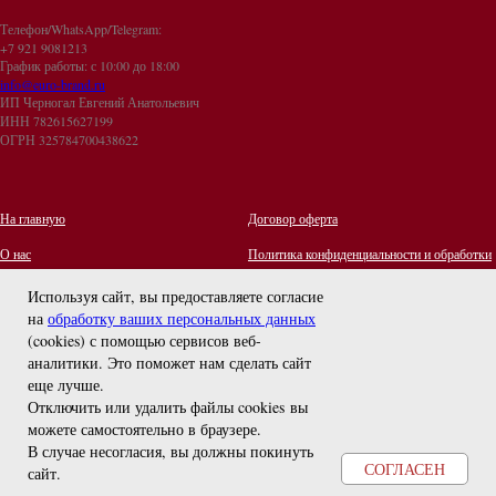
Телефон/WhatsApp/Telegram:
+7 921 9081213
График работы: с 10:00 до 18:00
info@euro-brand.ru
ИП Черногал Евгений Анатольевич
ИНН 782615627199
ОГРН 325784700438622
На главную
Договор оферта
О нас
Политика конфиденциальности и обработки
персональных данных
Контакты
Используя сайт, вы предоставляете согласие
на
обработку ваших персональных данных
Отзывы
(cookies) с помощью сервисов веб-
Оплата и Доставка
задайте вопрос
аналитики. Это поможет нам сделать сайт
Правила ухода за украшениями
еще лучше.
Отключить или удалить файлы cookies вы
можете самостоятельно в браузере
.
В случае несогласия, вы должны покинуть
СОГЛАСЕН
сайт.