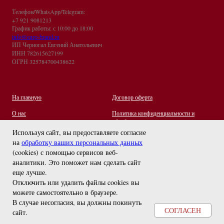
Телефон/WhatsApp/Telegram:
+7 921 9081213
График работы: с 10:00 до 18:00
info@euro-brand.ru
ИП Черногал Евгений Анатольевич
ИНН 782615627199
ОГРН 325784700438622
На главную
Договор оферта
О нас
Политика конфиденциальности и
обработки персональных данных
Контакты
Используя сайт, вы предоставляете согласие
на
обработку ваших персональных данных
Отзывы
(cookies) с помощью сервисов веб-
Оплата и Доставка
задайте вопрос
аналитики. Это поможет нам сделать сайт
Правила ухода за украшениями
еще лучше.
Отключить или удалить файлы cookies вы
можете самостоятельно в браузере
.
В случае несогласия, вы должны покинуть
СОГЛАСЕН
сайт.