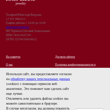
Телефон/WhatsApp/Telegram:
+7 921 9081213
График работы: с 10:00 до 18:00
info@euro-brand.ru
ИП Черногал Евгений Анатольевич
ИНН 782615627199
ОГРН 325784700438622
На главную
Договор оферта
О нас
Политика конфиденциальности и
обработки персональных данных
Контакты
Используя сайт, вы предоставляете согласие
на
обработку ваших персональных данных
Отзывы
(cookies) с помощью сервисов веб-
Оплата и Доставка
задайте вопрос
аналитики. Это поможет нам сделать сайт
Правила ухода за украшениями
еще лучше.
Отключить или удалить файлы cookies вы
можете самостоятельно в браузере
.
В случае несогласия, вы должны покинуть