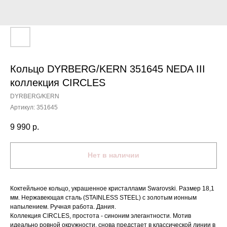
Кольцо DYRBERG/KERN 351645 NEDA III
коллекция CIRCLES
DYRBERG/KERN
Артикул:
351645
9 990
р.
Нет в наличии
Коктейльное кольцо, украшенное кристаллами Swarovski. Размер 18,1
мм. Нержавеющая сталь (STAINLESS STEEL) с золотым ионным
напылением. Ручная работа. Дания.
Коллекция CIRCLES, простота - синоним элегантности. Мотив
идеально ровной окружности, снова предстает в классической линии в