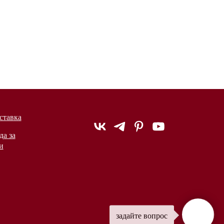
ставка
да за
и
задайте вопрос