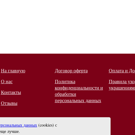
На главную
Договор оферта
Оплата и До
О нас
Политика
Правила ухо
конфиденциальности и
украшениям
Контакты
обработки
персональных данных
Отзывы
ерсональных данных
(cookies) с
еще лучше.