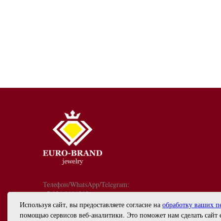
Телефон/WhatsApp/Telegram:
+7 921 9081213
График работы: с 10:00 до 18:00
Используя сайт, вы предоставляете согласие на
обработку ваших п
info@euro-brand.ru
помощью сервисов веб-аналитики. Это поможет нам сделать сайт 