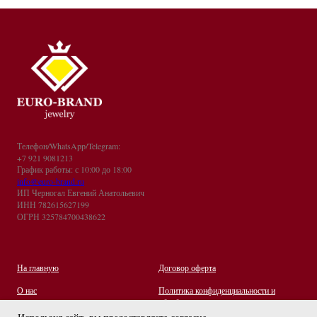
Телефон/WhatsApp/Telegram:
+7 921 9081213
График работы: с 10:00 до 18:00
info@euro-brand.ru
ИП Черногал Евгений Анатольевич
ИНН 782615627199
ОГРН 325784700438622
На главную
Договор оферта
О нас
Политика конфиденциальности и
обработки персональных данных
Контакты