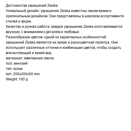
Достоинства украшений Zsiska:
Уникальный дизайн: украшения Zsiska известны своим ярким и
оригинальным дизайном. Они представлены в широком ассортименте
стилей и форм.
Качество и ручная работа: каждое украшение Zsiska изготавливается
вручную, с вниманием к деталям и любовью.
Разнообразие цветов: одной из характерных особенностей
украшений Zsiska является их яркая и разноцветная палитра. Они
используют различные оттенки и комбинации цветов, чтобы создать
впечатляющий и яркий вид.
материал: ювелирная смола
пол: женский
тип: колье
lwh: 200x200x50 mm
Weight: 100 g