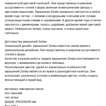
невероятной цветовой палитрой. Они представлены в широком
ассортименте стилей и форм, включая геометрические фигуры с
цветными акцентами. Украшения Zsiska прекрасно смотрятся в любое
время года: летом – с легкими и воздушными платьями или топами,
солнцезащитными очками и сарафанами. В другое время года отлично
смотрятся с джемперами, пальто, шарфами, добавляя яркий цветовой
акцент. Невероятно легкие, очень прочные, и очень приятные
тактильно.
Достоинства украшений Zsiska:
Уникальный дизайн: украшения Zsiska известны своим ярким и
оригинальным дизайном. Они представлены в широком ассортименте
стилей и форм.
Качество и ручная работа: каждое украшение Zsiska изготавливается
вручную, с вниманием к деталям и любовью.
Разнообразие цветов: одной из характерных особенностей
украшений Zsiska является их яркая и разноцветная палитра. Они
используют различные оттенки и комбинации цветов, чтобы создать
впечатляющий и яркий вид.
материал: ювелирная смола
пол: женский
тип: колье
ДxШxВ: 200x200x50 мм
Вес: 100 г